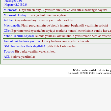
Flashget 0.91
Napster 2.0 B9.6
Microsoft
Dunyanin en buyuk yazilim sireketi ve web sitesi baslangic sayfasi
Microsoft Turkiye
Turkiye bolumunun sayfasi
Adobe
Dunyanin en buyuk resim yazilimlari saticisi
Macromedia
Flash programinin ve bircok internet baglantili yazilimin saticisi
CNet
Eger internetdeyseniz bu sayfayi mutlaka kontrol etmelisiniz cunku her za
Yahoo Yazilim Sayfasi
Burada yaklasik olarak butun yazilimlarin web adreslerini
Tam olarak bedava yazilim
Her sey bedava ama ingilizce bir site..
GNU Ne de olsa Unix degildir!
Egitici bir Unix sayfasi..
Tucows
Bir baska yazilim veren sirket.
AOL
bedava yazilimlar
Bütün hakları saklıdır. izinsiz ko
Copyright © 2000-2008 Stork Corpor