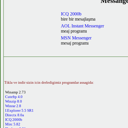
Messange
ICQ 2000b
bire bir mesajlaşma
AOL Instant Messenger
meaj programı
MSN Messenger
mesaj programı
Tikla ve indir sizin icin derledigimiz programlar assagida:
Winamp 2.73
Cuteftp 4.0
Winzip 8.0
Winrar 2.8
I.Explorer 5.5 SR1
Directx 8.0a
ICQ 2000b
Mirc 5.82