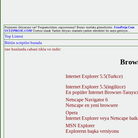
Projeyemi ihtiyacınız var? Programcılıkmı yapıyorsunuz? Burayı mutlaka görmelisiniz.
UcuzProje.Com
UCUZPROJE.COM
Ücretsiz olarak Yardım ihtiyacı olanlarla yardım edecekleri bir araya getiriyor...
Top Listesi
Bütün scriptler burada
iste bunlarda cabasi tikla ve indir:
Brows
Internet Explorer 5.5(Turkce)
Internet Explorer 5.5(ingilizce)
En popüler İnternet Browser-Tarayıc
Netscape Navigator 6
Netscape en yeni browsere
Opera
İnternet Explorer veya Netscape baik
MSN Explorer
Explorerın başka versiyonu