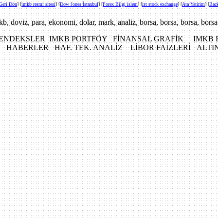
Geri Dön
] [
imkb resmi sitesi
]
[
Dow Jones İstanbul
]
[
Forex Bilgi islem
] [
ist stock exchange
] [
Ata Yatirim
] [
Bac
kb, doviz, para, ekonomi, dolar, mark, analiz, borsa, borsa, borsa, borsa
ENDEKSLER IMKB PORTFÖY FİNANSAL GRAFİK IMKB
HABERLER HAF. TEK. ANALİZ LİBOR FAİZLERİ ALT