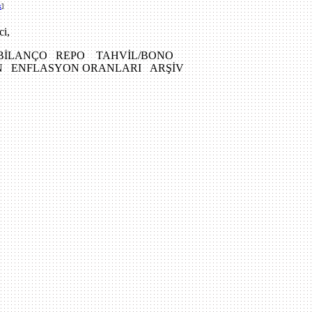
k
]
ci,
 BİLANÇO REPO TAHVİL/BONO
IN ENFLASYON ORANLARI ARŞİV